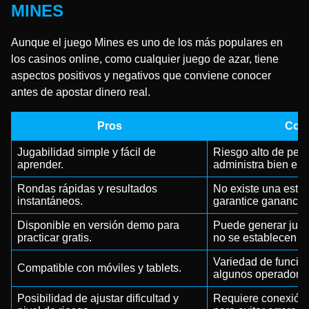
MINES
Aunque el juego Mines es uno de los más populares en
los casinos online, como cualquier juego de azar, tiene
aspectos positivos y negativos que conviene conocer
antes de apostar dinero real.
Pros
Cont
Jugabilidad simple y fácil de
Riesgo alto de perd
aprender.
administra bien el s
Rondas rápidas y resultados
No existe una estra
instantáneos.
garantice ganancia
Disponible en versión demo para
Puede generar jueg
practicar gratis.
no se establecen lí
Variedad de funcion
Compatible con móviles y tablets.
algunos operadores
Posibilidad de ajustar dificultad y
Requiere conexión e