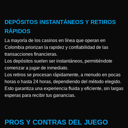
DEPÓSITOS INSTANTÁNEOS Y RETIROS
RÁPIDOS
La mayoría de los casinos en línea que operan en
Colombia priorizan la rapidez y confiabilidad de las
transacciones financieras.
Los depósitos suelen ser instantáneos, permitiéndote
comenzar a jugar de inmediato.
Los retiros se procesan rápidamente, a menudo en pocas
horas o hasta 24 horas, dependiendo del método elegido.
Esto garantiza una experiencia fluida y eficiente, sin largas
esperas para recibir tus ganancias.
PROS Y CONTRAS DEL JUEGO