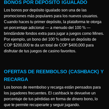
BONOS POR DEPÓSITO IGUALADO
Los bonos por depósito igualado son una de las
promociones más populares para los nuevos usuarios.
Cuando haces tu primer depósito, la plataforma te otorga
un porcentaje adicional — a menudo del 100 % —
brindándote fondos extra para jugar a juegos como Mines.
Por ejemplo, un bono del 100 % sobre un depósito de
COP $200,000 te da un total de COP $400,000 para
disfrutar de tus juegos de casino favoritos.
OFERTAS DE REEMBOLSO (CASHBACK) Y
RECARGA
Los bonos de reembolso y recarga están pensados para
los jugadores frecuentes. El cashback te devuelve un
porcentaje de tus pérdidas en forma de dinero bono, lo
que te permite recuperarte y seguir jugando.