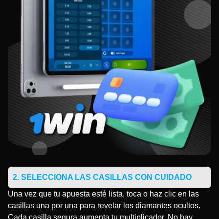
2. SELECCIONA LAS CASILLAS CON CUIDADO
Una vez que tu apuesta esté lista, toca o haz clic en las
casillas una por una para revelar los diamantes ocultos.
Cada casilla segura aumenta tu multiplicador. No hay