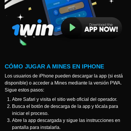
CÓMO JUGAR A MINES EN IPHONE
Los usuarios de iPhone pueden descargar la app (si está
disponible) o acceder a Mines mediante la versión PWA.
Sigue estos pasos:
Abre Safari y visita el sitio web oficial del operador.
Busca el botón de descarga de la app y tócala para
iniciar el proceso.
Abre la app descargada y sigue las instrucciones en
pantalla para instalarla.