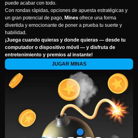
puede acabar con todo.
Con rondas rápidas, opciones de apuesta estratégicas y
un gran potencial de pago,
Mines
ofrece una forma
divertida y emocionante de poner a prueba tu suerte y
habilidad.
¡Juega cuando quieras y donde quieras — desde tu
computador o dispositivo móvil — y disfruta de
entretenimiento y premios al instante!
JUGAR MINAS