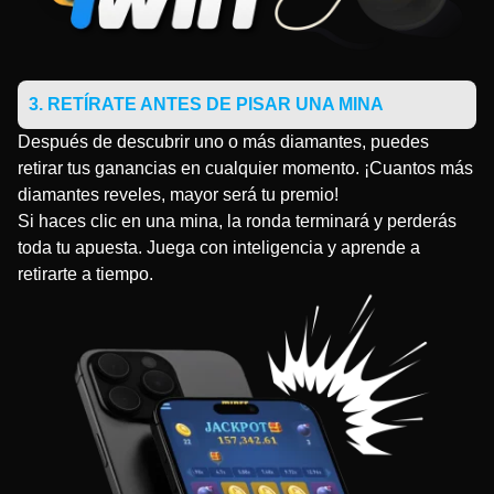
3. RETÍRATE ANTES DE PISAR UNA MINA
Después de descubrir uno o más diamantes, puedes
retirar tus ganancias en cualquier momento. ¡Cuantos más
diamantes reveles, mayor será tu premio!
Si haces clic en una mina, la ronda terminará y perderás
toda tu apuesta. Juega con inteligencia y aprende a
retirarte a tiempo.