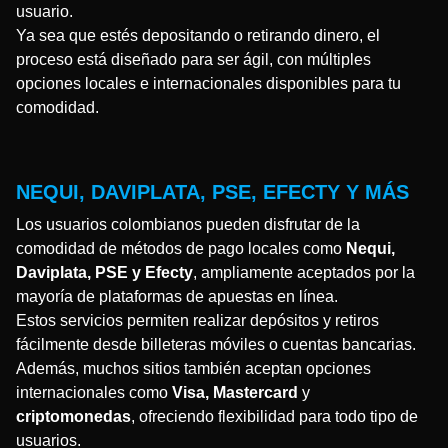
usuario.
Ya sea que estés depositando o retirando dinero, el
proceso está diseñado para ser ágil, con múltiples
opciones locales e internacionales disponibles para tu
comodidad.
NEQUI, DAVIPLATA, PSE, EFECTY Y MÁS
Los usuarios colombianos pueden disfrutar de la
comodidad de métodos de pago locales como
Nequi,
Daviplata, PSE y Efecty
, ampliamente aceptados por la
mayoría de plataformas de apuestas en línea.
Estos servicios permiten realizar depósitos y retiros
fácilmente desde billeteras móviles o cuentas bancarias.
Además, muchos sitios también aceptan opciones
internacionales como
Visa, Mastercard
y
criptomonedas
, ofreciendo flexibilidad para todo tipo de
usuarios.