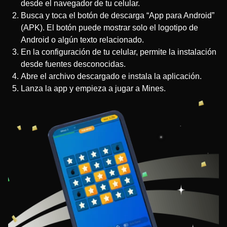
desde el navegador de tu celular.
Busca y toca el botón de descarga “App para Android”
(APK). El botón puede mostrar solo el logotipo de
Android o algún texto relacionado.
En la configuración de tu celular, permite la instalación
desde fuentes desconocidas.
Abre el archivo descargado e instala la aplicación.
Lanza la app y empieza a jugar a Mines.