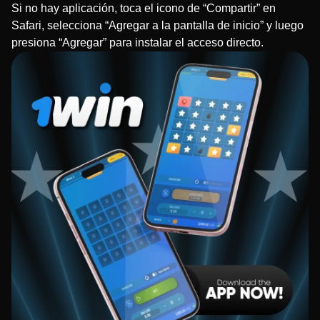
Si no hay aplicación, toca el icono de “Compartir” en
Safari, selecciona “Agregar a la pantalla de inicio” y luego
presiona “Agregar” para instalar el acceso directo.