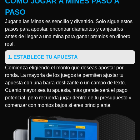
CÓMO JUGAR A MINES PASO A
PASO
Jugar a las Minas es sencillo y divertido. Solo sigue estos
pasos para apostar, encontrar diamantes y canjearlos
antes de llegar a una mina para ganar premios en dinero
real.
1. ESTABLECE TU APUESTA
Comienza eligiendo el monto que deseas apostar por
ronda. La mayoría de los juegos te permiten ajustar tu
apuesta con una barra deslizante o un campo de texto.
Cuanto mayor sea tu apuesta, más grande será el pago
potencial, pero recuerda jugar dentro de tu presupuesto y
comenzar con montos bajos si eres principiante.