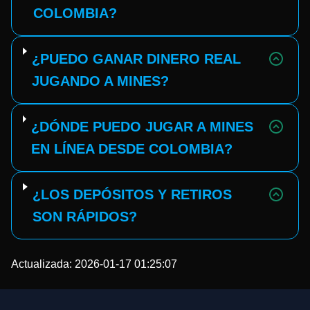
COLOMBIA?
¿PUEDO GANAR DINERO REAL
JUGANDO A MINES?
¿DÓNDE PUEDO JUGAR A MINES
EN LÍNEA DESDE COLOMBIA?
¿LOS DEPÓSITOS Y RETIROS
SON RÁPIDOS?
Actualizada:
2026-01-17 01:25:07