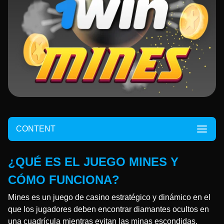
CONTENT
¿QUÉ ES EL JUEGO MINES Y
CÓMO FUNCIONA?
Mines es un juego de casino estratégico y dinámico en el
que los jugadores deben encontrar diamantes ocultos en
una cuadrícula mientras evitan las minas escondidas.